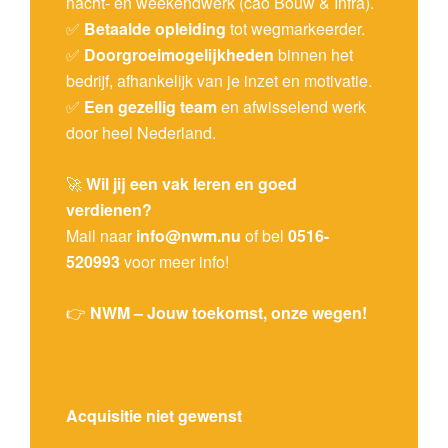
nacht- en weekendwerk (cao Bouw & Infra).
✅
Betaalde opleiding
tot wegmarkeerder.
✅
Doorgroeimogelijkheden
binnen het
bedrijf, afhankelijk van je inzet en motivatie.
✅
Een gezellig team
en afwisselend werk
door heel Nederland.
🚀
Wil jij een vak leren en goed
verdienen?
Mail naar
info@nwm.nu
of bel
0516-
520993
voor meer info!
👉
NWM – Jouw toekomst, onze wegen!
Acquisitie niet gewenst