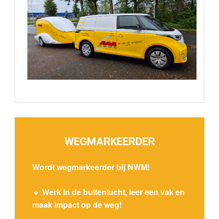
WEGMARKEERDER
Wordt wegmarkeerder bij NWM!
🔸
Werk in de buitenlucht, leer een vak en
maak impact op de weg!